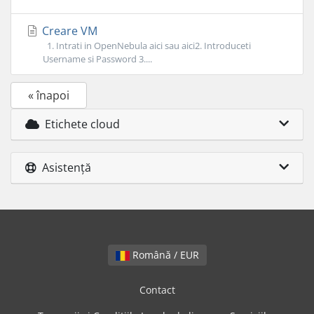
Creare VM
1. Intrati in OpenNebula aici sau aici2. Introduceti
Username si Password 3....
« înapoi
Etichete cloud
Asistență
Română / EUR
Contact