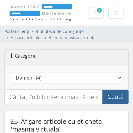
0
Coș de cumpărăt
Portal clienți
Biblioteca de cunoștințe
Afișare articole cu eticheta masina virtuala
Categorii
Caută
Afișare articole cu eticheta
'masina virtuala'